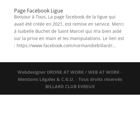
Page Facebook Ligue
Bonjour à Tous, La page facebook de la ligue qui
avait été créée en 2021, est remise en service. Merci
à Isabelle Buchet de Saint Marcel qui m’a bien aidé
sur la prise en main et les manipulations. Le lien est
: https://www.facebook.com/normandiebillard/...
Webdesigner DRONE AT WORK / WEB AT
WORK
-
Mentions Légales & C.G.U.
-
Tous droits réservés
BILLARD CLUB EVREUX